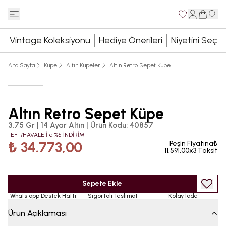
Vintage Koleksiyonu
Hediye Önerileri
Niyetini Seç
Ana Sayfa
Küpe
Altın Küpeler
Altın Retro Sepet Küpe
Altın Retro Sepet Küpe
3.75 Gr | 14 Ayar Altın
|
Ürün Kodu
:
40857
EFT/HAVALE İle %5 İNDİRİM
₺ 34.773,00
Peşin Fiyatına₺
11.591,00x3 Taksit
Sepete Ekle
Whats app Destek Hattı
Sigortalı Teslimat
Kolay İade
Ürün Açıklaması