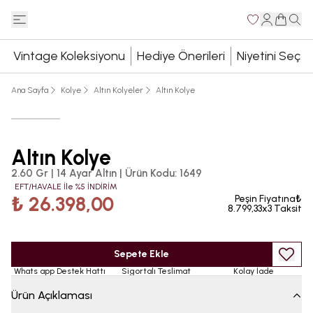
Vintage Koleksiyonu
Hediye Önerileri
Niyetini Seç
Ana Sayfa
Kolye
Altın Kolyeler
Altın Kolye
Altın Kolye
2.60 Gr | 14 Ayar Altın
|
Ürün Kodu
:
1649
EFT/HAVALE İle %5 İNDİRİM
₺ 26.398,00
Peşin Fiyatına₺
8.799,33x3 Taksit
Sepete Ekle
Whats app Destek Hattı
Sigortalı Teslimat
Kolay İade
Ürün Açıklaması