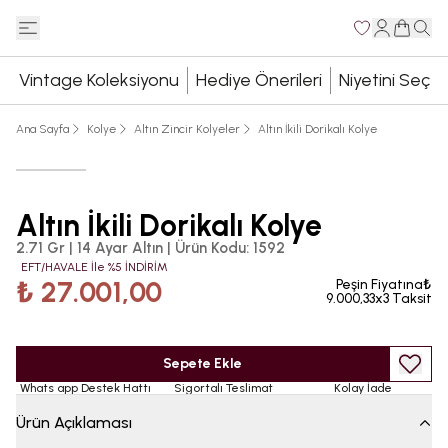
Vintage Koleksiyonu
Hediye Önerileri
Niyetini Seç
Ana Sayfa
Kolye
Altın Zincir Kolyeler
Altın İkili Dorikalı Kolye
Altın İkili Dorikalı Kolye
2.71 Gr | 14 Ayar Altın
|
Ürün Kodu
:
1592
EFT/HAVALE İle %5 İNDİRİM
₺ 27.001,00
Peşin Fiyatına₺
9.000,33x3 Taksit
Sepete Ekle
Whats app Destek Hattı
Sigortalı Teslimat
Kolay İade
Ürün Açıklaması