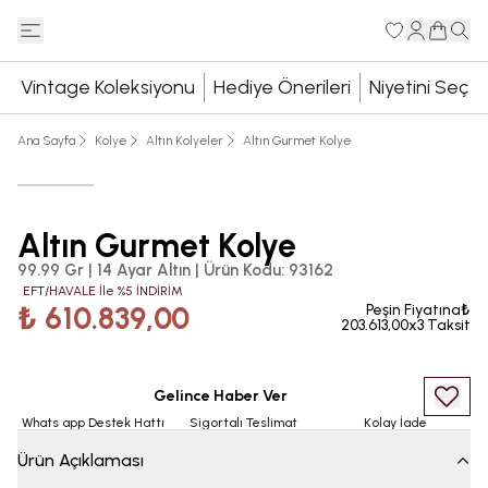
Vintage Koleksiyonu
Hediye Önerileri
Niyetini Seç
Ana Sayfa
Kolye
Altın Kolyeler
Altın Gurmet Kolye
Altın Gurmet Kolye
99.99 Gr | 14 Ayar Altın
|
Ürün Kodu
:
93162
EFT/HAVALE İle %5 İNDİRİM
₺ 610.839,00
Peşin Fiyatına₺
203.613,00x3 Taksit
Gelince Haber Ver
Whats app Destek Hattı
Sigortalı Teslimat
Kolay İade
Ürün Açıklaması