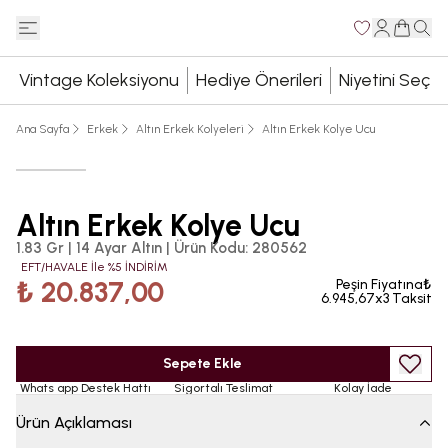
Vintage Koleksiyonu
Hediye Önerileri
Niyetini Seç
Ana Sayfa
Erkek
Altın Erkek Kolyeleri
Altın Erkek Kolye Ucu
Altın Erkek Kolye Ucu
1.83 Gr | 14 Ayar Altın
|
Ürün Kodu
:
280562
EFT/HAVALE İle %5 İNDİRİM
₺ 20.837,00
Peşin Fiyatına₺
6.945,67x3 Taksit
Sepete Ekle
Whats app Destek Hattı
Sigortalı Teslimat
Kolay İade
Ürün Açıklaması