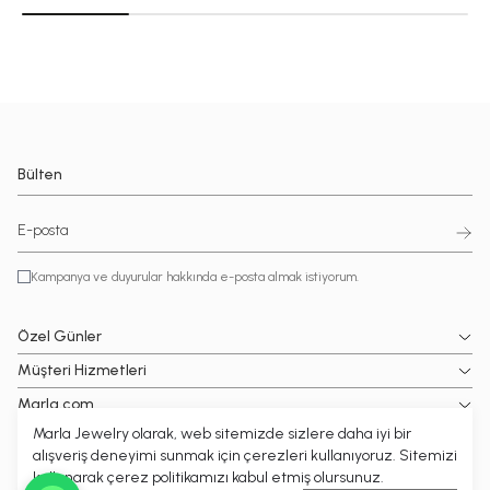
Bülten
Kampanya ve duyurular hakkında e-posta almak istiyorum.
Özel Günler
Müşteri Hizmetleri
Marla.com
Marla Jewelry olarak, web sitemizde sizlere daha iyi bir
Popüler Kategoriler
alışveriş deneyimi sunmak için çerezleri kullanıyoruz. Sitemizi
kullanarak çerez politikamızı kabul etmiş olursunuz.